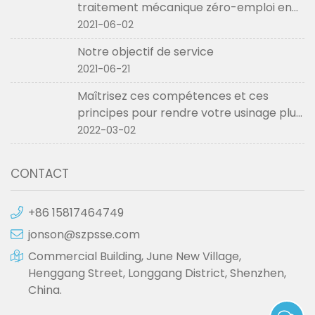
traitement mécanique zéro-emploi en
2021
2021-06-02
Notre objectif de service
2021-06-21
Maîtrisez ces compétences et ces
principes pour rendre votre usinage plus
fluide
2022-03-02
CONTACT
+86 15817464749
jonson@szpsse.com
Commercial Building, June New Village,
Henggang Street, Longgang District, Shenzhen,
China.