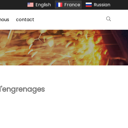
English
France
Russian
nous
contact
d'engrenages