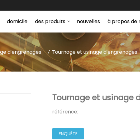
domicile
des produits
nouvelles
à propos de 
age d'engrenages
Tournage et usinage d'engrenages
Tournage et usinage 
référence:
ENQUÊTE