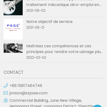
traitement mécanique zéro-emploi en
2021
2021-06-02
Notre objectif de service
2021-06-21
Maîtrisez ces compétences et ces
principes pour rendre votre usinage plus
fluide
2022-03-02
CONTACT
+86 15817464749
jonson@szpsse.com
Commercial Building, June New Village,
Henggang Street, Longgang District, Shenzhen,