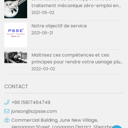
traitement mécanique zéro-emploi en
2021
2021-06-02
Notre objectif de service
2021-06-21
Maîtrisez ces compétences et ces
principes pour rendre votre usinage plus
fluide
2022-03-02
CONTACT
+86 15817464749
jonson@szpsse.com
Commercial Building, June New Village,
Henggang Street, Longgang District, Shenzhen,